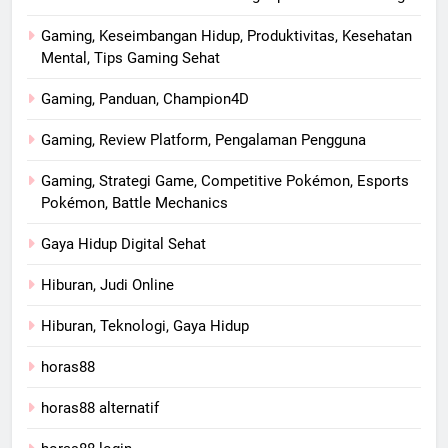
Gaming, Keseimbangan Hidup, Produktivitas, Kesehatan
Mental, Tips Gaming Sehat
Gaming, Panduan, Champion4D
Gaming, Review Platform, Pengalaman Pengguna
Gaming, Strategi Game, Competitive Pokémon, Esports
Pokémon, Battle Mechanics
Gaya Hidup Digital Sehat
Hiburan, Judi Online
Hiburan, Teknologi, Gaya Hidup
horas88
horas88 alternatif