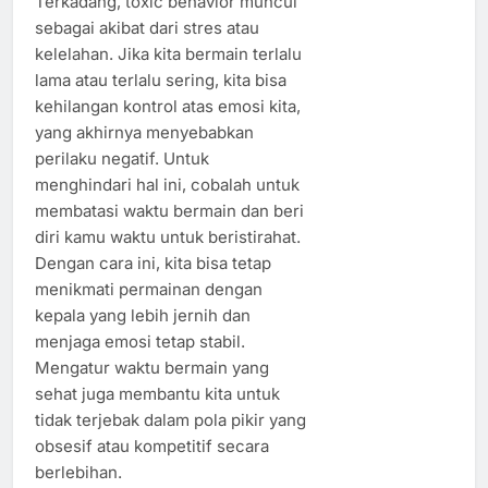
Terkadang, toxic behavior muncul
sebagai akibat dari stres atau
kelelahan. Jika kita bermain terlalu
lama atau terlalu sering, kita bisa
kehilangan kontrol atas emosi kita,
yang akhirnya menyebabkan
perilaku negatif. Untuk
menghindari hal ini, cobalah untuk
membatasi waktu bermain dan beri
diri kamu waktu untuk beristirahat.
Dengan cara ini, kita bisa tetap
menikmati permainan dengan
kepala yang lebih jernih dan
menjaga emosi tetap stabil.
Mengatur waktu bermain yang
sehat juga membantu kita untuk
tidak terjebak dalam pola pikir yang
obsesif atau kompetitif secara
berlebihan.