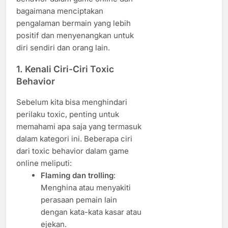
bagaimana menciptakan
pengalaman bermain yang lebih
positif dan menyenangkan untuk
diri sendiri dan orang lain.
1.
Kenali Ciri-Ciri Toxic
Behavior
Sebelum kita bisa menghindari
perilaku toxic, penting untuk
memahami apa saja yang termasuk
dalam kategori ini. Beberapa ciri
dari toxic behavior dalam game
online meliputi:
Flaming dan trolling
:
Menghina atau menyakiti
perasaan pemain lain
dengan kata-kata kasar atau
ejekan.