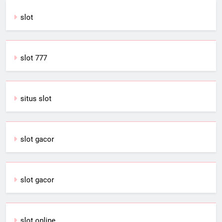
slot
slot 777
situs slot
slot gacor
slot gacor
slot online