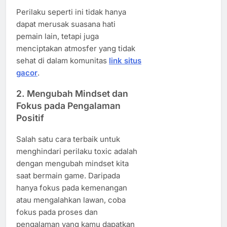
Perilaku seperti ini tidak hanya
dapat merusak suasana hati
pemain lain, tetapi juga
menciptakan atmosfer yang tidak
sehat di dalam komunitas
link situs
gacor
.
2.
Mengubah Mindset dan
Fokus pada Pengalaman
Positif
Salah satu cara terbaik untuk
menghindari perilaku toxic adalah
dengan mengubah mindset kita
saat bermain game. Daripada
hanya fokus pada kemenangan
atau mengalahkan lawan, coba
fokus pada proses dan
pengalaman yang kamu dapatkan