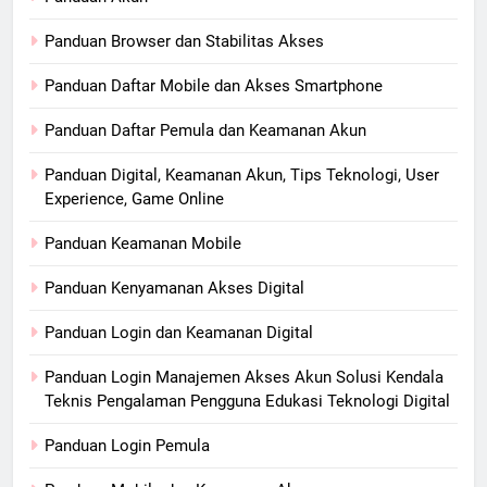
Panduan Browser dan Stabilitas Akses
Panduan Daftar Mobile dan Akses Smartphone
Panduan Daftar Pemula dan Keamanan Akun
Panduan Digital, Keamanan Akun, Tips Teknologi, User
Experience, Game Online
Panduan Keamanan Mobile
Panduan Kenyamanan Akses Digital
Panduan Login dan Keamanan Digital
Panduan Login Manajemen Akses Akun Solusi Kendala
Teknis Pengalaman Pengguna Edukasi Teknologi Digital
Panduan Login Pemula