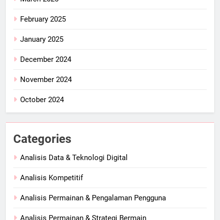
February 2025
January 2025
December 2024
November 2024
October 2024
Categories
Analisis Data & Teknologi Digital
Analisis Kompetitif
Analisis Permainan & Pengalaman Pengguna
Analisis Permainan & Strategi Bermain