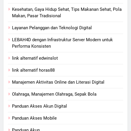
Kesehatan, Gaya Hidup Sehat, Tips Makanan Sehat, Pola
Makan, Pasar Tradisional
Layanan Pelanggan dan Teknologi Digital
LEBAH4D dengan Infrastruktur Server Modern untuk
Performa Konsisten
link alternatif edwinslot
link alternatif horas88
Manajemen Aktivitas Online dan Literasi Digital
Olahraga, Manajemen Olahraga, Sepak Bola
Panduan Akses Akun Digital
Panduan Akses Mobile
Panduan Akun