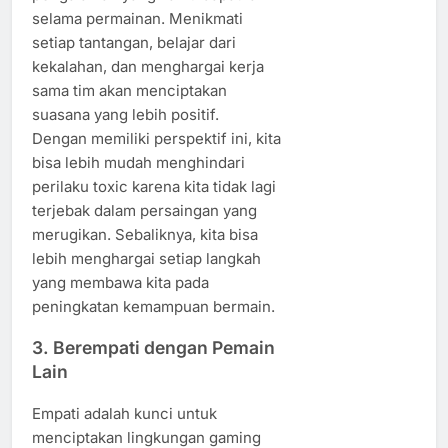
selama permainan. Menikmati
setiap tantangan, belajar dari
kekalahan, dan menghargai kerja
sama tim akan menciptakan
suasana yang lebih positif.
Dengan memiliki perspektif ini, kita
bisa lebih mudah menghindari
perilaku toxic karena kita tidak lagi
terjebak dalam persaingan yang
merugikan. Sebaliknya, kita bisa
lebih menghargai setiap langkah
yang membawa kita pada
peningkatan kemampuan bermain.
3.
Berempati dengan Pemain
Lain
Empati adalah kunci untuk
menciptakan lingkungan gaming