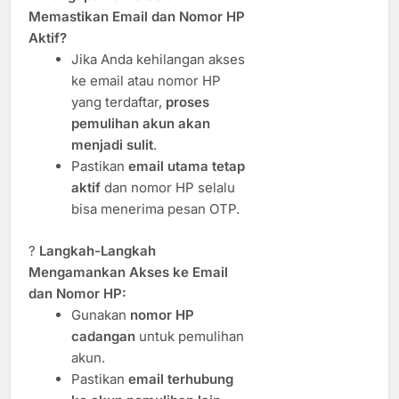
Memastikan Email dan Nomor HP
Aktif?
Jika Anda kehilangan akses
ke email atau nomor HP
yang terdaftar,
proses
pemulihan akun akan
menjadi sulit
.
Pastikan
email utama tetap
aktif
dan nomor HP selalu
bisa menerima pesan OTP.
?
Langkah-Langkah
Mengamankan Akses ke Email
dan Nomor HP:
Gunakan
nomor HP
cadangan
untuk pemulihan
akun.
Pastikan
email terhubung