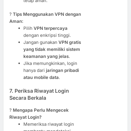
tetap aman.
?
Tips Menggunakan VPN dengan
Aman:
Pilih
VPN terpercaya
dengan enkripsi tinggi.
Jangan gunakan
VPN gratis
yang tidak memiliki sistem
keamanan yang jelas
.
Jika memungkinkan, login
hanya dari
jaringan pribadi
atau mobile data
.
7. Periksa Riwayat Login
Secara Berkala
?
Mengapa Perlu Mengecek
Riwayat Login?
Memeriksa riwayat login