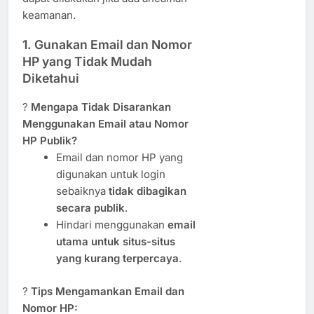
keamanan.
1. Gunakan Email dan Nomor
HP yang Tidak Mudah
Diketahui
?
Mengapa Tidak Disarankan
Menggunakan Email atau Nomor
HP Publik?
Email dan nomor HP yang
digunakan untuk login
sebaiknya
tidak dibagikan
secara publik
.
Hindari menggunakan
email
utama untuk situs-situs
yang kurang terpercaya
.
?
Tips Mengamankan Email dan
Nomor HP: