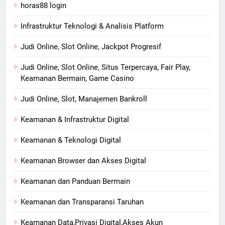
horas88 login
Infrastruktur Teknologi & Analisis Platform
Judi Online, Slot Online, Jackpot Progresif
Judi Online, Slot Online, Situs Terpercaya, Fair Play,
Keamanan Bermain, Game Casino
Judi Online, Slot, Manajemen Bankroll
Keamanan & Infrastruktur Digital
Keamanan & Teknologi Digital
Keamanan Browser dan Akses Digital
Keamanan dan Panduan Bermain
Keamanan dan Transparansi Taruhan
Keamanan Data,Privasi Digital,Akses Akun