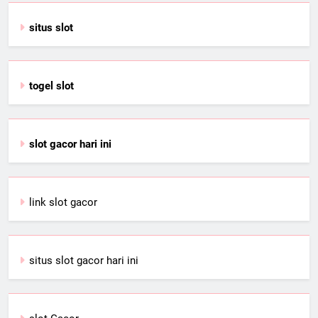
situs slot
togel slot
slot gacor hari ini
link slot gacor
situs slot gacor hari ini