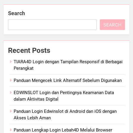
Search
SEARCH
Recent Posts
TIARA4D Login dengan Tampilan Responsif di Berbagai
Perangkat
Panduan Mengecek Link Alternatif Sebelum Digunakan
EDWINSLOT Login dan Pentingnya Keamanan Data
dalam Aktivitas Digital
Panduan Login Edwinslot di Android dan iOS dengan
Akses Lebih Aman
Panduan Lengkap Login Lebah4D Melalui Browser