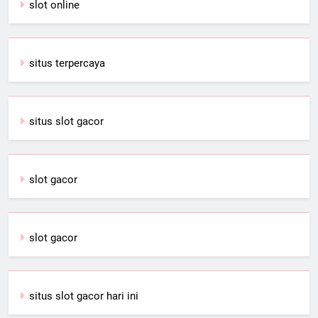
slot online
situs terpercaya
situs slot gacor
slot gacor
slot gacor
situs slot gacor hari ini