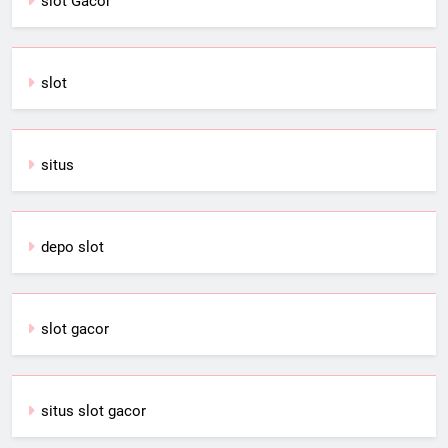
slot Gacor
slot
situs
depo slot
slot gacor
situs slot gacor