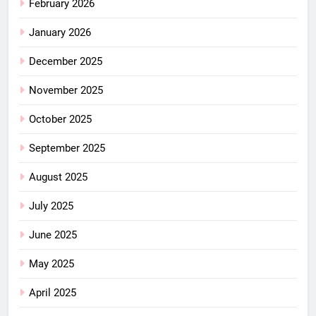
February 2026
January 2026
December 2025
November 2025
October 2025
September 2025
August 2025
July 2025
June 2025
May 2025
April 2025