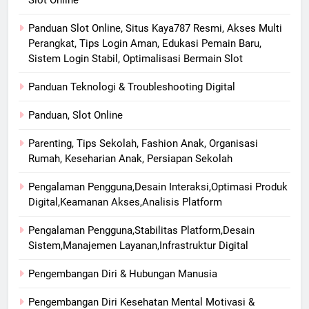
Slot Online
Panduan Slot Online, Situs Kaya787 Resmi, Akses Multi
Perangkat, Tips Login Aman, Edukasi Pemain Baru,
Sistem Login Stabil, Optimalisasi Bermain Slot
Panduan Teknologi & Troubleshooting Digital
Panduan, Slot Online
Parenting, Tips Sekolah, Fashion Anak, Organisasi
Rumah, Keseharian Anak, Persiapan Sekolah
Pengalaman Pengguna,Desain Interaksi,Optimasi Produk
Digital,Keamanan Akses,Analisis Platform
Pengalaman Pengguna,Stabilitas Platform,Desain
Sistem,Manajemen Layanan,Infrastruktur Digital
Pengembangan Diri & Hubungan Manusia
Pengembangan Diri Kesehatan Mental Motivasi &