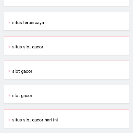
situs terpercaya
situs slot gacor
slot gacor
slot gacor
situs slot gacor hari ini