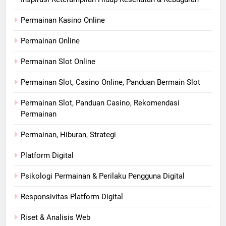
Permainan Kasino Online
Permainan Online
Permainan Slot Online
Permainan Slot, Casino Online, Panduan Bermain Slot
Permainan Slot, Panduan Casino, Rekomendasi
Permainan
Permainan, Hiburan, Strategi
Platform Digital
Psikologi Permainan & Perilaku Pengguna Digital
Responsivitas Platform Digital
Riset & Analisis Web