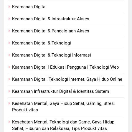
Keamanan Digital
Keamanan Digital & Infrastruktur Akses
Keamanan Digital & Pengelolaan Akses
Keamanan Digital & Teknologi
Keamanan Digital & Teknologi Informasi
Keamanan Digital | Edukasi Pengguna | Teknologi Web
Keamanan Digital, Teknologi Internet, Gaya Hidup Online
Keamanan Infrastruktur Digital & Identitas Sistem
Kesehatan Mental, Gaya Hidup Sehat, Gaming, Stres,
Produktivitas
Kesehatan Mental, Teknologi dan Game, Gaya Hidup
Sehat, Hiburan dan Relaksasi, Tips Produktivitas