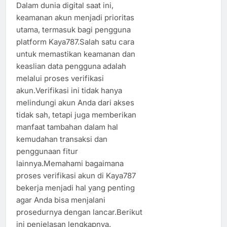
Dalam dunia digital saat ini,
keamanan akun menjadi prioritas
utama, termasuk bagi pengguna
platform Kaya787.Salah satu cara
untuk memastikan keamanan dan
keaslian data pengguna adalah
melalui proses verifikasi
akun.Verifikasi ini tidak hanya
melindungi akun Anda dari akses
tidak sah, tetapi juga memberikan
manfaat tambahan dalam hal
kemudahan transaksi dan
penggunaan fitur
lainnya.Memahami bagaimana
proses verifikasi akun di Kaya787
bekerja menjadi hal yang penting
agar Anda bisa menjalani
prosedurnya dengan lancar.Berikut
ini penjelasan lengkapnya.