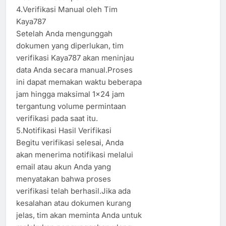
4.Verifikasi Manual oleh Tim
Kaya787
Setelah Anda mengunggah
dokumen yang diperlukan, tim
verifikasi Kaya787 akan meninjau
data Anda secara manual.Proses
ini dapat memakan waktu beberapa
jam hingga maksimal 1×24 jam
tergantung volume permintaan
verifikasi pada saat itu.
5.Notifikasi Hasil Verifikasi
Begitu verifikasi selesai, Anda
akan menerima notifikasi melalui
email atau akun Anda yang
menyatakan bahwa proses
verifikasi telah berhasil.Jika ada
kesalahan atau dokumen kurang
jelas, tim akan meminta Anda untuk