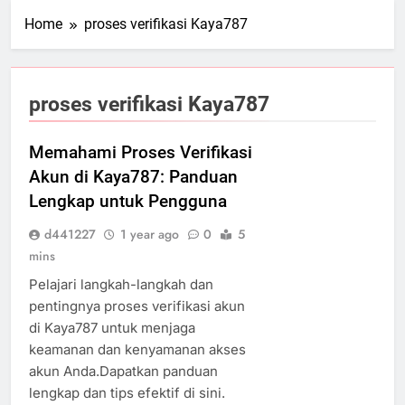
Home
proses verifikasi Kaya787
proses verifikasi Kaya787
Memahami Proses Verifikasi
Akun di Kaya787: Panduan
Lengkap untuk Pengguna
d441227
1 year ago
0
5
mins
Pelajari langkah-langkah dan
pentingnya proses verifikasi akun
di Kaya787 untuk menjaga
keamanan dan kenyamanan akses
akun Anda.Dapatkan panduan
lengkap dan tips efektif di sini.