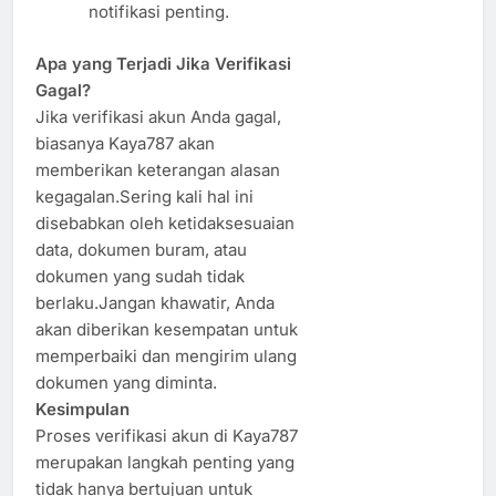
notifikasi penting.
Apa yang Terjadi Jika Verifikasi
Gagal?
Jika verifikasi akun Anda gagal,
biasanya Kaya787 akan
memberikan keterangan alasan
kegagalan.Sering kali hal ini
disebabkan oleh ketidaksesuaian
data, dokumen buram, atau
dokumen yang sudah tidak
berlaku.Jangan khawatir, Anda
akan diberikan kesempatan untuk
memperbaiki dan mengirim ulang
dokumen yang diminta.
Kesimpulan
Proses verifikasi akun di Kaya787
merupakan langkah penting yang
tidak hanya bertujuan untuk