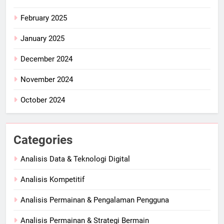
February 2025
January 2025
December 2024
November 2024
October 2024
Categories
Analisis Data & Teknologi Digital
Analisis Kompetitif
Analisis Permainan & Pengalaman Pengguna
Analisis Permainan & Strategi Bermain