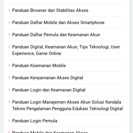
Panduan Browser dan Stabilitas Akses
Panduan Daftar Mobile dan Akses Smartphone
Panduan Daftar Pemula dan Keamanan Akun
Panduan Digital, Keamanan Akun, Tips Teknologi, User
Experience, Game Online
Panduan Keamanan Mobile
Panduan Kenyamanan Akses Digital
Panduan Login dan Keamanan Digital
Panduan Login Manajemen Akses Akun Solusi Kendala
Teknis Pengalaman Pengguna Edukasi Teknologi Digital
Panduan Login Pemula
Panduan Mobile dan Keamanan Akses