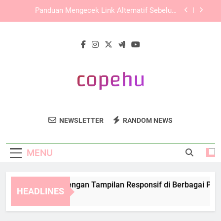
Skip
EDWINSLOT Login dan Pentingnya Keamanan
to
Data dalam Aktivitas Digital
content
Panduan Login Edwinslot di Android dan iOS
dengan Akses Lebih Aman
TIARA4D Login dengan Tampilan Responsif di
Berbagai Perangkat
Panduan Mengecek Link Alternatif Sebelum
Digunakan
EDWINSLOT Login dan Pentingnya Keamanan
Data dalam Aktivitas Digital
Copehu
Copehu Menyediakan Sumber Daya
Panduan Login Edwinslot di Android dan iOS
NEWSLETTER
RANDOM NEWS
dengan Akses Lebih Aman
Pendidikan Untuk Pengembangan Sosial.
MENU
IARA4D Login dengan Tampilan Responsif di Berbagai Perang
HEADLINES
 Weeks Ago