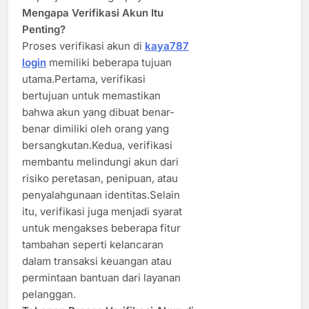
Mengapa Verifikasi Akun Itu
Penting?
Proses verifikasi akun di
kaya787
login
memiliki beberapa tujuan
utama.Pertama, verifikasi
bertujuan untuk memastikan
bahwa akun yang dibuat benar-
benar dimiliki oleh orang yang
bersangkutan.Kedua, verifikasi
membantu melindungi akun dari
risiko peretasan, penipuan, atau
penyalahgunaan identitas.Selain
itu, verifikasi juga menjadi syarat
untuk mengakses beberapa fitur
tambahan seperti kelancaran
dalam transaksi keuangan atau
permintaan bantuan dari layanan
pelanggan.