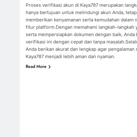
Proses verifikasi akun di Kaya787 merupakan langk
hanya bertujuan untuk melindungi akun Anda, tetap
memberikan kenyamanan serta kemudahan dalam 
fitur platform.Dengan memahami langkah-langkah y
serta mempersiapkan dokumen dengan baik, Anda b
verifikasi ini dengan cepat dan tanpa masalah.Selal
Anda berikan akurat dan lengkap agar pengalama
Kaya787 menjadi lebih aman dan nyaman.
Read More