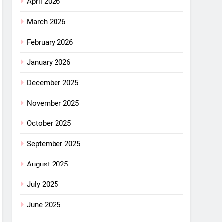
April 2026
March 2026
February 2026
January 2026
December 2025
November 2025
October 2025
September 2025
August 2025
July 2025
June 2025