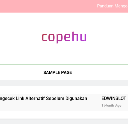
Panduan Mengec
EDWINSLOT Login dan Pentingnya K
Panduan Login Edwinslot di And
TIARA4D Login dengan Tamp
pehu
Panduan Mengec
nyediakan Sumber Daya Pendidikan Untuk Pengembangan Sos
EDWINSLOT Login dan Pentingnya K
SAMPLE PAGE
Panduan Login Edwinslot di And
Alternatif Sebelum Digunakan
EDWINSLOT Login dan Pe
1 Month Ago