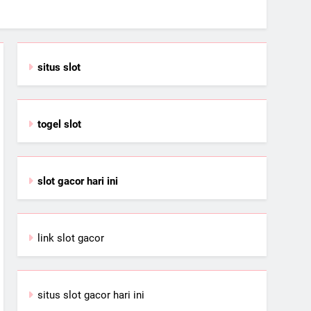
situs slot
togel slot
slot gacor hari ini
link slot gacor
situs slot gacor hari ini