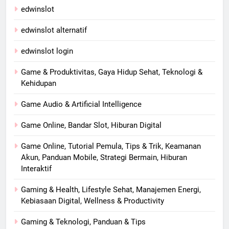
edwinslot
edwinslot alternatif
edwinslot login
Game & Produktivitas, Gaya Hidup Sehat, Teknologi &
Kehidupan
Game Audio & Artificial Intelligence
Game Online, Bandar Slot, Hiburan Digital
Game Online, Tutorial Pemula, Tips & Trik, Keamanan
Akun, Panduan Mobile, Strategi Bermain, Hiburan
Interaktif
Gaming & Health, Lifestyle Sehat, Manajemen Energi,
Kebiasaan Digital, Wellness & Productivity
Gaming & Teknologi, Panduan & Tips