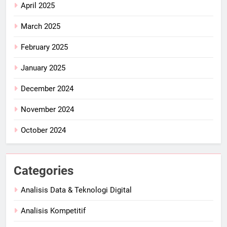
April 2025
March 2025
February 2025
January 2025
December 2024
November 2024
October 2024
Categories
Analisis Data & Teknologi Digital
Analisis Kompetitif