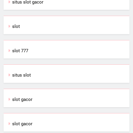
situs slot gacor
slot
slot 777
situs slot
slot gacor
slot gacor