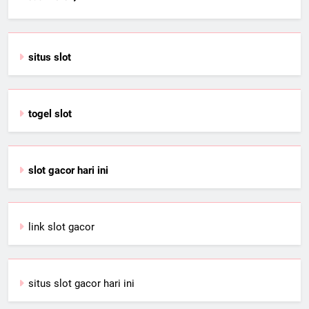
situs slot
togel slot
slot gacor hari ini
link slot gacor
situs slot gacor hari ini