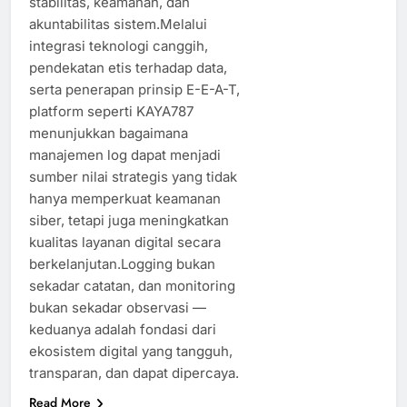
stabilitas, keamanan, dan
akuntabilitas sistem.Melalui
integrasi teknologi canggih,
pendekatan etis terhadap data,
serta penerapan prinsip E-E-A-T,
platform seperti KAYA787
menunjukkan bagaimana
manajemen log dapat menjadi
sumber nilai strategis yang tidak
hanya memperkuat keamanan
siber, tetapi juga meningkatkan
kualitas layanan digital secara
berkelanjutan.Logging bukan
sekadar catatan, dan monitoring
bukan sekadar observasi —
keduanya adalah fondasi dari
ekosistem digital yang tangguh,
transparan, dan dapat dipercaya.
Read More