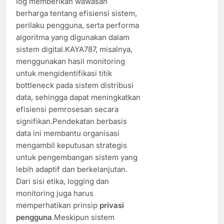
log memberikan wawasan
berharga tentang efisiensi sistem,
perilaku pengguna, serta performa
algoritma yang digunakan dalam
sistem digital.KAYA787, misalnya,
menggunakan hasil monitoring
untuk mengidentifikasi titik
bottleneck pada sistem distribusi
data, sehingga dapat meningkatkan
efisiensi pemrosesan secara
signifikan.Pendekatan berbasis
data ini membantu organisasi
mengambil keputusan strategis
untuk pengembangan sistem yang
lebih adaptif dan berkelanjutan.
Dari sisi etika, logging dan
monitoring juga harus
memperhatikan prinsip
privasi
pengguna
.Meskipun sistem