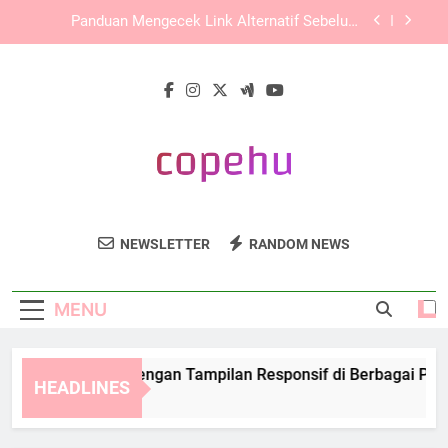
Skip
EDWINSLOT Login dan Pentingnya Keamanan
to
Data dalam Aktivitas Digital
content
Panduan Login Edwinslot di Android dan iOS
dengan Akses Lebih Aman
TIARA4D Login dengan Tampilan Responsif di
Berbagai Perangkat
Panduan Mengecek Link Alternatif Sebelum
Digunakan
EDWINSLOT Login dan Pentingnya Keamanan
Data dalam Aktivitas Digital
Copehu
Copehu Menyediakan Sumber Daya
Panduan Login Edwinslot di Android dan iOS
NEWSLETTER
RANDOM NEWS
dengan Akses Lebih Aman
Pendidikan Untuk Pengembangan Sosial.
MENU
IARA4D Login dengan Tampilan Responsif di Berbagai Perang
HEADLINES
Weeks Ago