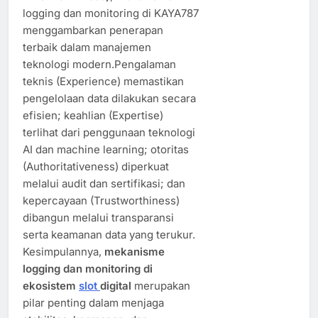
logging dan monitoring di KAYA787
menggambarkan penerapan
terbaik dalam manajemen
teknologi modern.Pengalaman
teknis (Experience) memastikan
pengelolaan data dilakukan secara
efisien; keahlian (Expertise)
terlihat dari penggunaan teknologi
AI dan machine learning; otoritas
(Authoritativeness) diperkuat
melalui audit dan sertifikasi; dan
kepercayaan (Trustworthiness)
dibangun melalui transparansi
serta keamanan data yang terukur.
Kesimpulannya,
mekanisme
logging dan monitoring di
ekosistem
slot
digital
merupakan
pilar penting dalam menjaga