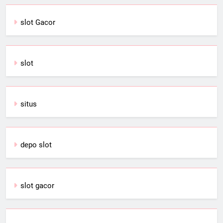
slot Gacor
slot
situs
depo slot
slot gacor