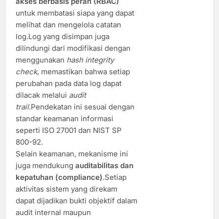
akses berbasis peran (RBAC)
untuk membatasi siapa yang dapat
melihat dan mengelola catatan
log.Log yang disimpan juga
dilindungi dari modifikasi dengan
menggunakan
hash integrity
check
, memastikan bahwa setiap
perubahan pada data log dapat
dilacak melalui
audit
trail
.Pendekatan ini sesuai dengan
standar keamanan informasi
seperti ISO 27001 dan NIST SP
800-92.
Selain keamanan, mekanisme ini
juga mendukung
auditabilitas dan
kepatuhan (compliance)
.Setiap
aktivitas sistem yang direkam
dapat dijadikan bukti objektif dalam
audit internal maupun