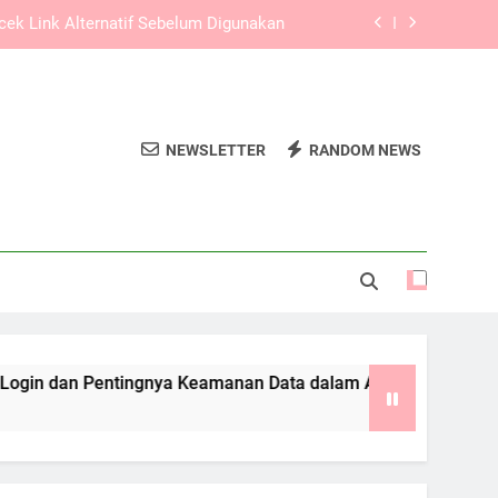
ek Link Alternatif Sebelum Digunakan
eamanan Data dalam Aktivitas Digital
roid dan iOS dengan Akses Lebih Aman
NEWSLETTER
RANDOM NEWS
ilan Responsif di Berbagai Perangkat
ek Link Alternatif Sebelum Digunakan
ial.
eamanan Data dalam Aktivitas Digital
roid dan iOS dengan Akses Lebih Aman
ntingnya Keamanan Data dalam Aktivitas Digital
Pandu
2 Month