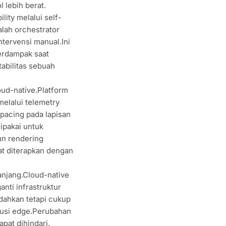
 lebih berat.
lity melalui self-
alah orchestrator
ntervensi manual.Ini
terdampak saat
tabilitas sebuah
oud-native.Platform
melalui telemetry
 pacing pada lapisan
dipakai untuk
un rendering
at diterapkan dengan
anjang.Cloud-native
nti infrastruktur
ndahkan tetapi cukup
busi edge.Perubahan
pat dihindari.