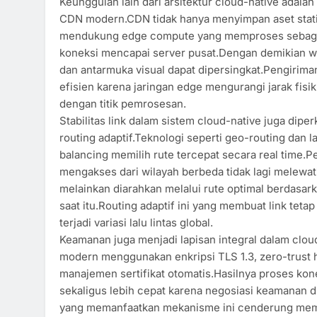
Keunggulan lain dari arsitektur cloud-native adala
CDN modern.CDN tidak hanya menyimpan aset statis
mendukung edge compute yang memproses sebagi
koneksi mencapai server pusat.Dengan demikian 
dan antarmuka visual dapat dipersingkat.Pengiriman
efisien karena jaringan edge mengurangi jarak fisi
dengan titik pemrosesan.
Stabilitas link dalam sistem cloud-native juga diperk
routing adaptif.Teknologi seperti geo-routing dan 
balancing memilih rute tercepat secara real time.
mengakses dari wilayah berbeda tidak lagi melewati 
melainkan diarahkan melalui rute optimal berdasark
saat itu.Routing adaptif ini yang membuat link teta
terjadi variasi lalu lintas global.
Keamanan juga menjadi lapisan integral dalam cloud
modern menggunakan enkripsi TLS 1.3, zero-trust 
manajemen sertifikat otomatis.Hasilnya proses kon
sekaligus lebih cepat karena negosiasi keamanan 
yang memanfaatkan mekanisme ini cenderung mem