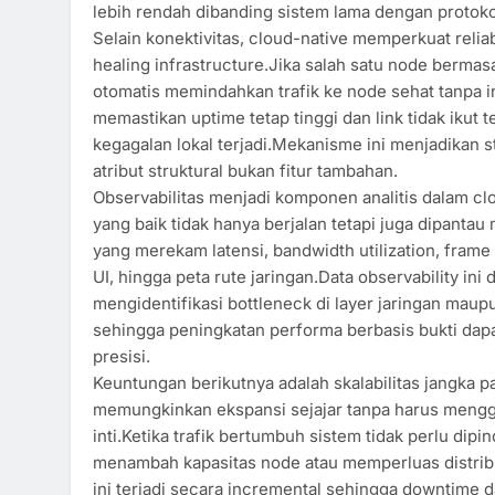
lebih rendah dibanding sistem lama dengan protokol
Selain konektivitas, cloud-native memperkuat reliabi
healing infrastructure.Jika salah satu node bermas
otomatis memindahkan trafik ke node sehat tanpa i
memastikan uptime tetap tinggi dan link tidak ikut 
kegagalan lokal terjadi.Mekanisme ini menjadikan s
atribut struktural bukan fitur tambahan.
Observabilitas menjadi komponen analitis dalam cl
yang baik tidak hanya berjalan tetapi juga dipantau 
yang merekam latensi, bandwidth utilization, frame
UI, hingga peta rute jaringan.Data observability ini 
mengidentifikasi bottleneck di layer jaringan maup
sehingga peningkatan performa berbasis bukti dap
presisi.
Keuntungan berikutnya adalah skalabilitas jangka p
memungkinkan ekspansi sejajar tanpa harus mengga
inti.Ketika trafik bertumbuh sistem tidak perlu dipi
menambah kapasitas node atau memperluas distri
ini terjadi secara incremental sehingga downtime da