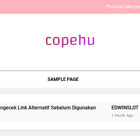
Panduan Mengec
EDWINSLOT Login dan Pentingnya K
Panduan Login Edwinslot di And
TIARA4D Login dengan Tamp
pehu
Panduan Mengec
nyediakan Sumber Daya Pendidikan Untuk Pengembangan Sos
EDWINSLOT Login dan Pentingnya K
SAMPLE PAGE
Panduan Login Edwinslot di And
Alternatif Sebelum Digunakan
EDWINSLOT Login dan Pe
1 Month Ago