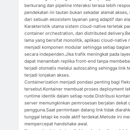
berkurang dan pipeline interaksi terasa lebih respo
pendekatan ini tautan bukan sekadar alamat akses,
dari sebuah ekosistem layanan yang adaptif dan ela
Karakteristik utama sistem cloud-native terletak p
container orchestration, dan distributed delivery
lama yang bersifat monolitik, aplikasi cloud-nativ
menjadi komponen modular sehingga setiap bagian 
secara independen.Jika trafik meningkat pada laye
dapat menambah replika front-end tanpa membeban
terjadi otomatis melalui autoscaling sehingga link t
terjadi lonjakan akses.
Containerization menjadi pondasi penting bagi fleks
tersebut.Kontainer membuat proses deployment leb
runtime identik dalam setiap node.Distribusi konta
server memungkinkan pemrosesan berjalan dekat 
pengguna.Saat permintaan datang link tidak diarahk
tunggal tetapi ke node aktif terdekat.Metode ini 
mempercepat handshake awal.