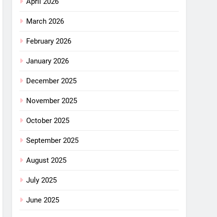
April 2026
March 2026
February 2026
January 2026
December 2025
November 2025
October 2025
September 2025
August 2025
July 2025
June 2025