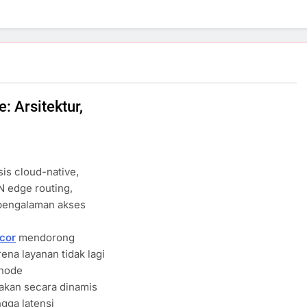
: Arsitektur,
is cloud-native,
N edge routing,
k pengalaman akses
acor
mendorong
rena layanan tidak lagi
 node
takan secara dinamis
gga latensi