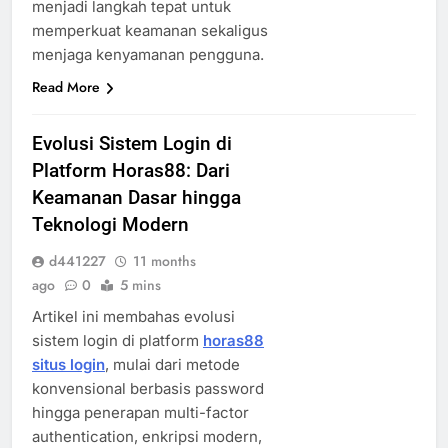
menjadi langkah tepat untuk
memperkuat keamanan sekaligus
menjaga kenyamanan pengguna.
Read More
Evolusi Sistem Login di
Platform Horas88: Dari
Keamanan Dasar hingga
Teknologi Modern
d441227
11 months
ago
0
5 mins
Artikel ini membahas evolusi
sistem login di platform
horas88
situs login
, mulai dari metode
konvensional berbasis password
hingga penerapan multi-factor
authentication, enkripsi modern,