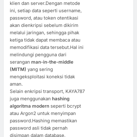
klien dan server.Dengan metode
ini, setiap data seperti username,
password, atau token otentikasi
akan dienkripsi sebelum dikirim
melalui jaringan, sehingga pihak
ketiga tidak dapat membaca atau
memodifikasi data tersebut.Hal ini
melindungi pengguna dari
serangan
man-in-the-middle
(MITM)
yang sering
mengeksploitasi koneksi tidak
aman.
Selain enkripsi transport, KAYA787
juga menggunakan
hashing
algoritma modern
seperti bcrypt
atau Argon2 untuk menyimpan
password.Hashing memastikan
password asli tidak pernah
disimpan dalam database,