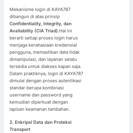
Mekanisme login di KAYA787
dibangun di atas prinsip
Confidentiality, Integrity, dan
Availability (CIA Triad)
.Hal ini
berarti setiap proses login harus
menjaga kerahasiaan kredensial
pengguna, memastikan data tidak
dimanipulasi, dan layanan selalu
tersedia untuk diakses kapan saja.
Dalam praktiknya, login di KAYA787
dimulai dengan proses autentikasi
standar berupa kombinasi
username dan password yang
kemudian diperkuat dengan
lapisan keamanan tambahan.
2. Enkripsi Data dan Proteksi
Transport