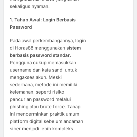
sekaligus nyaman.
1. Tahap Awal: Login Berbasis
Password
Pada awal perkembangannya, login
di Horas88 menggunakan
sistem
berbasis password standar
.
Pengguna cukup memasukkan
username dan kata sandi untuk
mengakses akun. Meski
sederhana, metode ini memiliki
kelemahan, seperti risiko
pencurian password melalui
phishing atau brute force. Tahap
ini mencerminkan praktik umum
platform digital sebelum ancaman
siber menjadi lebih kompleks.