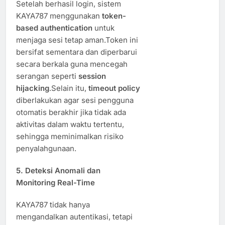
Setelah berhasil login, sistem
KAYA787 menggunakan
token-
based authentication
untuk
menjaga sesi tetap aman.Token ini
bersifat sementara dan diperbarui
secara berkala guna mencegah
serangan seperti
session
hijacking
.Selain itu,
timeout policy
diberlakukan agar sesi pengguna
otomatis berakhir jika tidak ada
aktivitas dalam waktu tertentu,
sehingga meminimalkan risiko
penyalahgunaan.
5. Deteksi Anomali dan
Monitoring Real-Time
KAYA787 tidak hanya
mengandalkan autentikasi, tetapi