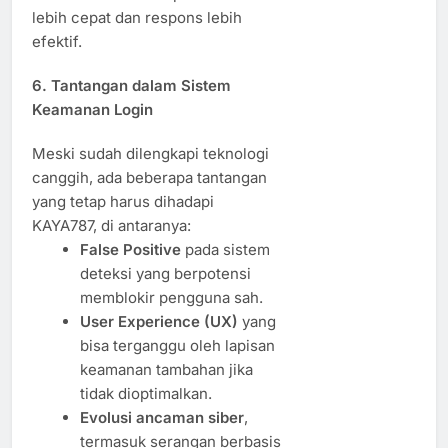
lebih cepat dan respons lebih
efektif.
6. Tantangan dalam Sistem
Keamanan Login
Meski sudah dilengkapi teknologi
canggih, ada beberapa tantangan
yang tetap harus dihadapi
KAYA787, di antaranya:
False Positive
pada sistem
deteksi yang berpotensi
memblokir pengguna sah.
User Experience (UX)
yang
bisa terganggu oleh lapisan
keamanan tambahan jika
tidak dioptimalkan.
Evolusi ancaman siber
,
termasuk serangan berbasis