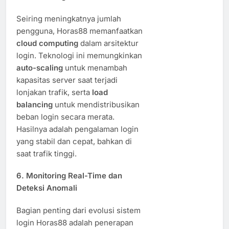
Seiring meningkatnya jumlah
pengguna, Horas88 memanfaatkan
cloud computing
dalam arsitektur
login. Teknologi ini memungkinkan
auto-scaling
untuk menambah
kapasitas server saat terjadi
lonjakan trafik, serta
load
balancing
untuk mendistribusikan
beban login secara merata.
Hasilnya adalah pengalaman login
yang stabil dan cepat, bahkan di
saat trafik tinggi.
6. Monitoring Real-Time dan
Deteksi Anomali
Bagian penting dari evolusi sistem
login Horas88 adalah penerapan