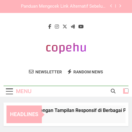
Skip
EDWINSLOT Login dan Pentingnya Keamanan
to
Data dalam Aktivitas Digital
content
Panduan Login Edwinslot di Android dan iOS
dengan Akses Lebih Aman
TIARA4D Login dengan Tampilan Responsif di
Berbagai Perangkat
Panduan Mengecek Link Alternatif Sebelum
Digunakan
EDWINSLOT Login dan Pentingnya Keamanan
Data dalam Aktivitas Digital
Copehu
Copehu Menyediakan Sumber Daya
Panduan Login Edwinslot di Android dan iOS
NEWSLETTER
RANDOM NEWS
dengan Akses Lebih Aman
Pendidikan Untuk Pengembangan Sosial.
MENU
ARA4D Login dengan Tampilan Responsif di Berbagai Perangk
HEADLINES
Month Ago