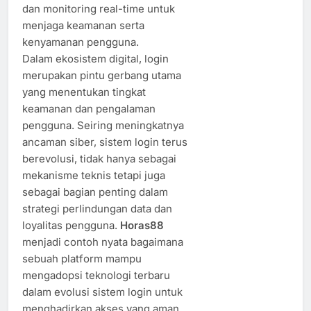
dan monitoring real-time untuk
menjaga keamanan serta
kenyamanan pengguna.
Dalam ekosistem digital, login
merupakan pintu gerbang utama
yang menentukan tingkat
keamanan dan pengalaman
pengguna. Seiring meningkatnya
ancaman siber, sistem login terus
berevolusi, tidak hanya sebagai
mekanisme teknis tetapi juga
sebagai bagian penting dalam
strategi perlindungan data dan
loyalitas pengguna.
Horas88
menjadi contoh nyata bagaimana
sebuah platform mampu
mengadopsi teknologi terbaru
dalam evolusi sistem login untuk
menghadirkan akses yang aman