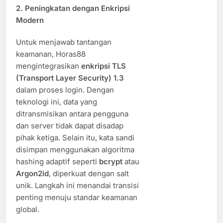
2. Peningkatan dengan Enkripsi
Modern
Untuk menjawab tantangan
keamanan, Horas88
mengintegrasikan
enkripsi TLS
(Transport Layer Security) 1.3
dalam proses login. Dengan
teknologi ini, data yang
ditransmisikan antara pengguna
dan server tidak dapat disadap
pihak ketiga. Selain itu, kata sandi
disimpan menggunakan algoritma
hashing adaptif seperti
bcrypt
atau
Argon2id
, diperkuat dengan salt
unik. Langkah ini menandai transisi
penting menuju standar keamanan
global.