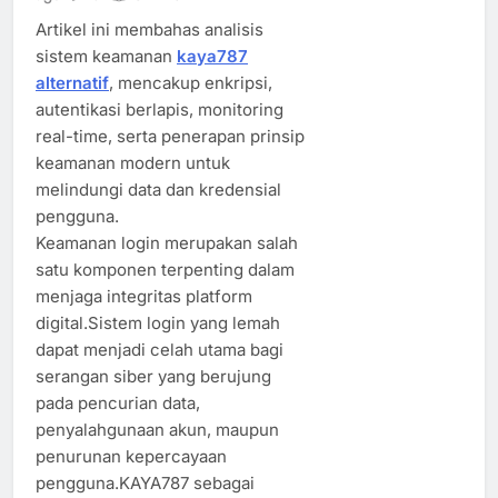
Artikel ini membahas analisis
sistem keamanan
kaya787
alternatif
, mencakup enkripsi,
autentikasi berlapis, monitoring
real-time, serta penerapan prinsip
keamanan modern untuk
melindungi data dan kredensial
pengguna.
Keamanan login merupakan salah
satu komponen terpenting dalam
menjaga integritas platform
digital.Sistem login yang lemah
dapat menjadi celah utama bagi
serangan siber yang berujung
pada pencurian data,
penyalahgunaan akun, maupun
penurunan kepercayaan
pengguna.KAYA787 sebagai