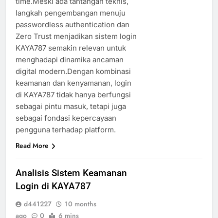
time.Meski ada tantangan teknis,
langkah pengembangan menuju
passwordless authentication dan
Zero Trust menjadikan sistem login
KAYA787 semakin relevan untuk
menghadapi dinamika ancaman
digital modern.Dengan kombinasi
keamanan dan kenyamanan, login
di KAYA787 tidak hanya berfungsi
sebagai pintu masuk, tetapi juga
sebagai fondasi kepercayaan
pengguna terhadap platform.
Read More
Analisis Sistem Keamanan
Login di KAYA787
d441227
10 months
ago
0
6 mins