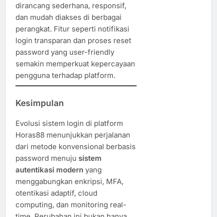
dirancang sederhana, responsif,
dan mudah diakses di berbagai
perangkat. Fitur seperti notifikasi
login transparan dan proses reset
password yang user-friendly
semakin memperkuat kepercayaan
pengguna terhadap platform.
Kesimpulan
Evolusi sistem login di platform
Horas88 menunjukkan perjalanan
dari metode konvensional berbasis
password menuju
sistem
autentikasi modern
yang
menggabungkan enkripsi, MFA,
otentikasi adaptif, cloud
computing, dan monitoring real-
time. Perubahan ini bukan hanya