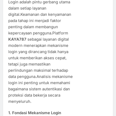
Login adalah pintu gerbang utama
dalam setiap layanan
digital.Keamanan dan kenyamanan
pada tahap ini menjadi faktor
penting dalam membangun
kepercayaan pengguna.Platform
KAYA787
sebagai layanan digital
modern menerapkan mekanisme
login yang dirancang tidak hanya
untuk memberikan akses cepat,
tetapi juga memastikan
perlindungan maksimal terhadap
data pengguna.Analisis mekanisme
login ini penting untuk memahami
bagaimana sistem autentikasi dan
proteksi data bekerja secara
menyeluruh.
1. Fondasi Mekanisme Login