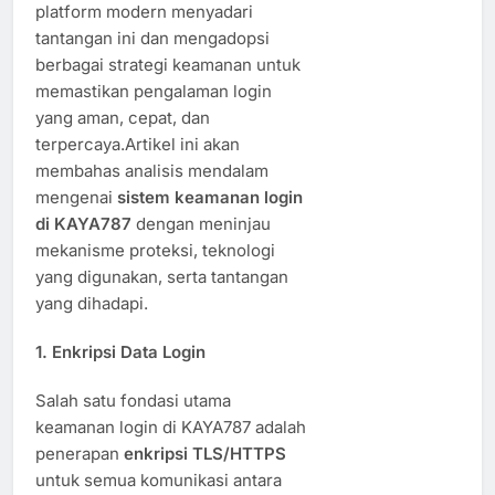
platform modern menyadari
tantangan ini dan mengadopsi
berbagai strategi keamanan untuk
memastikan pengalaman login
yang aman, cepat, dan
terpercaya.Artikel ini akan
membahas analisis mendalam
mengenai
sistem keamanan login
di KAYA787
dengan meninjau
mekanisme proteksi, teknologi
yang digunakan, serta tantangan
yang dihadapi.
1. Enkripsi Data Login
Salah satu fondasi utama
keamanan login di KAYA787 adalah
penerapan
enkripsi TLS/HTTPS
untuk semua komunikasi antara