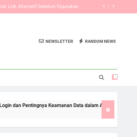
ek Link Alternatif Sebelum Digunakan
eamanan Data dalam Aktivitas Digital
roid dan iOS dengan Akses Lebih Aman
NEWSLETTER
RANDOM NEWS
ilan Responsif di Berbagai Perangkat
ek Link Alternatif Sebelum Digunakan
ial.
eamanan Data dalam Aktivitas Digital
roid dan iOS dengan Akses Lebih Aman
tingnya Keamanan Data dalam Aktivitas Digital
Pandua
2 Month