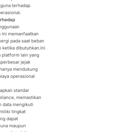
gguna terhadap
erasional.
erhadap
enggunaan
m ini memanfaatkan
ergi pada saat beban
ketika dibutuhkan.Ini
 platform lain yang
erbesar jejak
ak hanya mendukung
biaya operasional
apkan standar
pliance, memastikan
 data mengikuti
iliki tingkat
ang dapat
gguna maupun