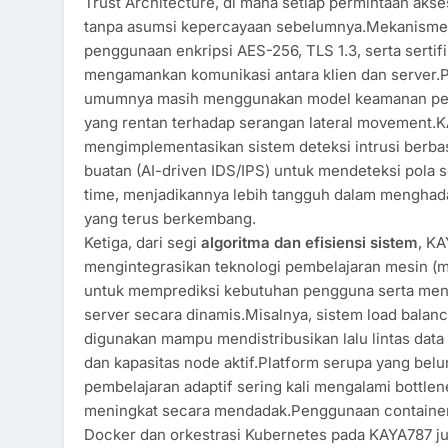
Trust Architecture, di mana setiap permintaan akses
tanpa asumsi kepercayaan sebelumnya.Mekanisme 
penggunaan enkripsi AES-256, TLS 1.3, serta sertif
mengamankan komunikasi antara klien dan server.P
umumnya masih menggunakan model keamanan peri
yang rentan terhadap serangan lateral movement.
mengimplementasikan sistem deteksi intrusi berba
buatan (AI-driven IDS/IPS) untuk mendeteksi pola 
time, menjadikannya lebih tangguh dalam menghad
yang terus berkembang.
Ketiga, dari segi
algoritma dan efisiensi sistem
, K
mengintegrasikan teknologi pembelajaran mesin (m
untuk memprediksi kebutuhan pengguna serta me
server secara dinamis.Misalnya, sistem load balanc
digunakan mampu mendistribusikan lalu lintas data 
dan kapasitas node aktif.Platform serupa yang b
pembelajaran adaptif sering kali mengalami bottlene
meningkat secara mendadak.Penggunaan containeri
Docker dan orkestrasi Kubernetes pada KAYA787 