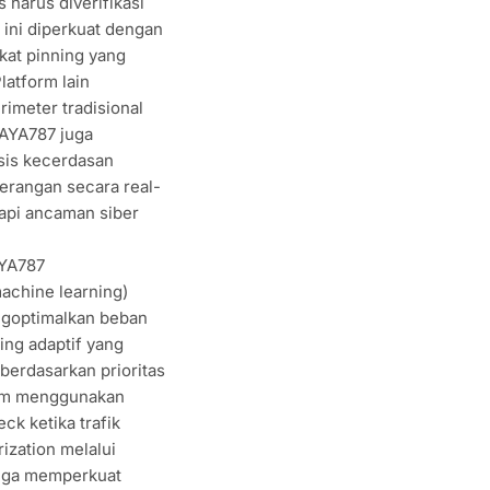
 harus diverifikasi
ini diperkuat dengan
ikat pinning yang
latform lain
meter tradisional
KAYA787 juga
sis kecerdasan
serangan secara real-
api ancaman siber
AYA787
achine learning)
ngoptimalkan beban
ing adaptif yang
berdasarkan prioritas
elum menggunakan
ck ketika trafik
zation melalui
juga memperkuat