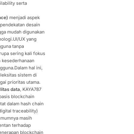
ability serta
.
nce)
menjadi aspek
 pendekatan desain
ingga mudah digunakan
nologi.UI/UX yang
gguna tanpa
pa sering kali fokus
n kesederhanaan
guna.Dalam hal ini,
ksitas sistem di
ai prioritas utama.
litas data
, KAYA787
basis blockchain
atat dalam hash chain
gital traceability)
n umumnya masih
entan terhadap
penerapan blockchain