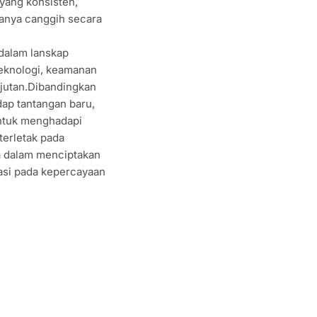
 yang konsisten,
hanya canggih secara
dalam lanskap
teknologi, keamanan
njutan.Dibandingkan
dap tantangan baru,
ntuk menghadapi
terletak pada
a dalam menciptakan
tasi pada kepercayaan