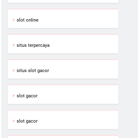
slot online
situs terpercaya
situs slot gacor
slot gacor
slot gacor