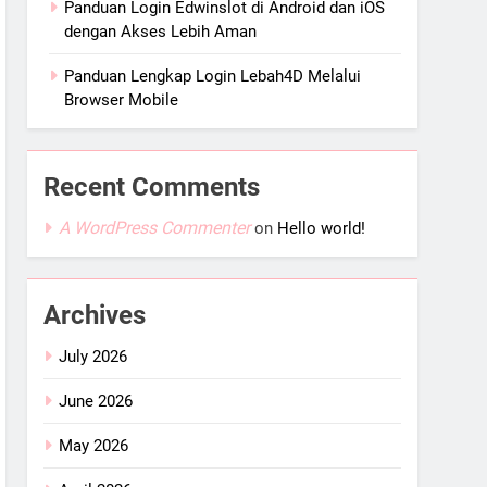
Panduan Login Edwinslot di Android dan iOS
dengan Akses Lebih Aman
Panduan Lengkap Login Lebah4D Melalui
Browser Mobile
Recent Comments
A WordPress Commenter
on
Hello world!
Archives
July 2026
June 2026
May 2026