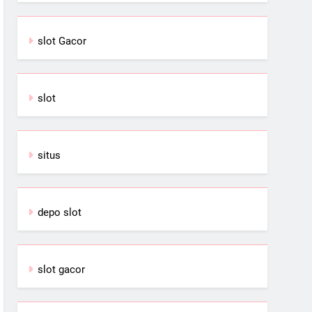
slot Gacor
slot
situs
depo slot
slot gacor