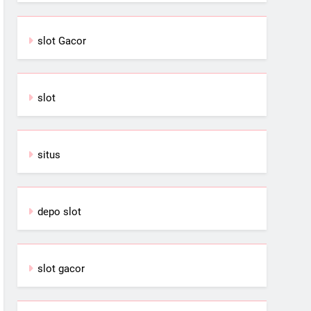
slot Gacor
slot
situs
depo slot
slot gacor