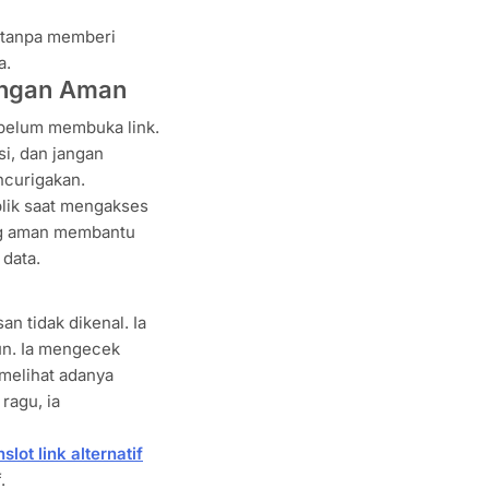
 tanpa memberi
a.
engan Aman
ebelum membuka link.
si, dan jangan
ncurigakan.
lik saat mengakses
ang aman membantu
data.
n tidak dikenal. Ia
n. Ia mengecek
melihat adanya
ragu, ia
slot link alternatif
.