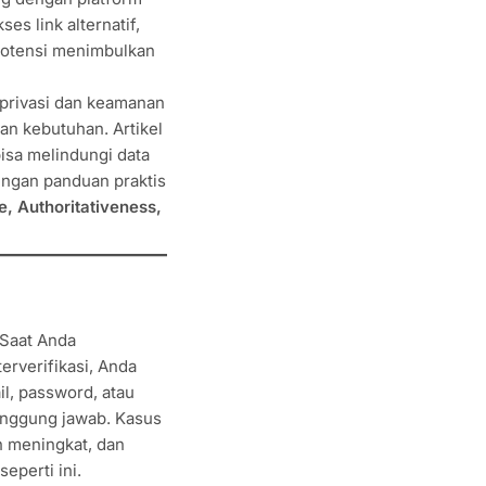
es link alternatif,
rpotensi menimbulkan
 privasi dan keamanan
kan kebutuhan. Artikel
isa melindungi data
engan panduan praktis
e, Authoritativeness,
 Saat Anda
erverifikasi, Anda
il, password, atau
tanggung jawab. Kasus
n meningkat, dan
eperti ini.