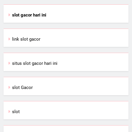
slot gacor hari ini
link slot gacor
situs slot gacor hari ini
slot Gacor
slot