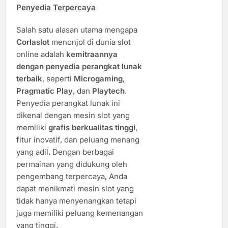
Penyedia Terpercaya
Salah satu alasan utama mengapa
Corlaslot
menonjol di dunia slot
online adalah
kemitraannya
dengan penyedia perangkat lunak
terbaik
, seperti
Microgaming
,
Pragmatic Play
, dan
Playtech
.
Penyedia perangkat lunak ini
dikenal dengan mesin slot yang
memiliki
grafis berkualitas tinggi
,
fitur inovatif, dan peluang menang
yang adil. Dengan berbagai
permainan yang didukung oleh
pengembang terpercaya, Anda
dapat menikmati mesin slot yang
tidak hanya menyenangkan tetapi
juga memiliki peluang kemenangan
yang tinggi.