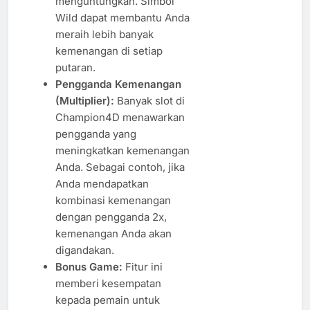
menguntungkan. Simbol
Wild dapat membantu Anda
meraih lebih banyak
kemenangan di setiap
putaran.
Pengganda Kemenangan
(Multiplier):
Banyak slot di
Champion4D menawarkan
pengganda yang
meningkatkan kemenangan
Anda. Sebagai contoh, jika
Anda mendapatkan
kombinasi kemenangan
dengan pengganda 2x,
kemenangan Anda akan
digandakan.
Bonus Game:
Fitur ini
memberi kesempatan
kepada pemain untuk