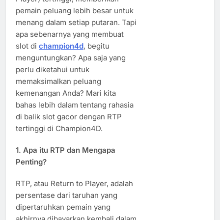
pemain peluang lebih besar untuk
menang dalam setiap putaran. Tapi
apa sebenarnya yang membuat
slot di
champion4d
, begitu
menguntungkan? Apa saja yang
perlu diketahui untuk
memaksimalkan peluang
kemenangan Anda? Mari kita
bahas lebih dalam tentang rahasia
di balik slot gacor dengan RTP
tertinggi di Champion4D.
1. Apa itu RTP dan Mengapa
Penting?
RTP, atau Return to Player, adalah
persentase dari taruhan yang
dipertaruhkan pemain yang
akhirnya dibayarkan kembali dalam