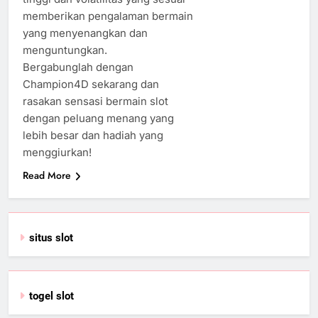
memberikan pengalaman bermain
yang menyenangkan dan
menguntungkan.
Bergabunglah dengan
Champion4D sekarang dan
rasakan sensasi bermain slot
dengan peluang menang yang
lebih besar dan hadiah yang
menggiurkan!
Read More
situs slot
togel slot