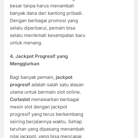
besar tanpa harus menambah
banyak dana dari kantong pribadi.
Dengan berbagai promosi yang
selalu diperbarui, pemain bisa
selalu menikmati kesempatan baru
untuk menang.
4.
Jackpot Progresif yang
Menggiurkan
Bagi banyak pemain,
jackpot
progresif
adalah salah satu alasan
utama untuk bermain slot online.
Corlaslot
menawarkan berbagai
mesin slot dengan jackpot
progresif yang terus berkembang
seiring berjalannya waktu. Setiap
taruhan yang dipasang menambah
nilai jackpot, yang bisa mencapai