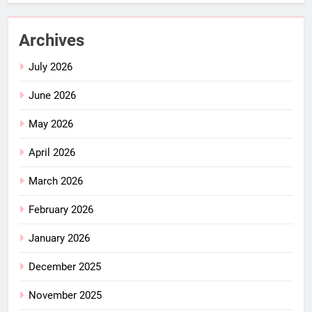
Archives
July 2026
June 2026
May 2026
April 2026
March 2026
February 2026
January 2026
December 2025
November 2025