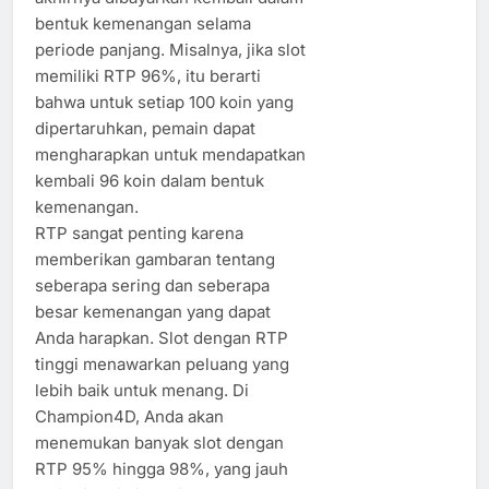
bentuk kemenangan selama
periode panjang. Misalnya, jika slot
memiliki RTP 96%, itu berarti
bahwa untuk setiap 100 koin yang
dipertaruhkan, pemain dapat
mengharapkan untuk mendapatkan
kembali 96 koin dalam bentuk
kemenangan.
RTP sangat penting karena
memberikan gambaran tentang
seberapa sering dan seberapa
besar kemenangan yang dapat
Anda harapkan. Slot dengan RTP
tinggi menawarkan peluang yang
lebih baik untuk menang. Di
Champion4D, Anda akan
menemukan banyak slot dengan
RTP 95% hingga 98%, yang jauh