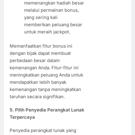
memenangkan hadiah besar
melalui permainan bonus,
yang sering kali
memberikan peluang besar
untuk meraih jackpot.
Memanfaatkan fitur bonus ini
dengan bijak dapat membuat
perbedaan besar dalam
kemenangan Anda. Fitur-fitur ini
meningkatkan peluang Anda untuk
mendapatkan lebih banyak
kemenangan tanpa meningkatkan
taruhan secara signifikan.
5. Pilih Penyedia Perangkat Lunak
Terpercaya
Penyedia perangkat lunak yang