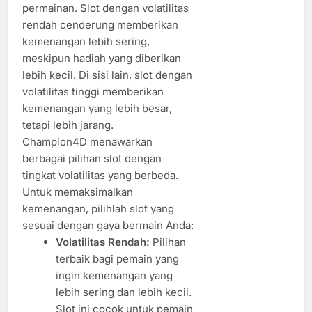
permainan. Slot dengan volatilitas
rendah cenderung memberikan
kemenangan lebih sering,
meskipun hadiah yang diberikan
lebih kecil. Di sisi lain, slot dengan
volatilitas tinggi memberikan
kemenangan yang lebih besar,
tetapi lebih jarang.
Champion4D menawarkan
berbagai pilihan slot dengan
tingkat volatilitas yang berbeda.
Untuk memaksimalkan
kemenangan, pilihlah slot yang
sesuai dengan gaya bermain Anda:
Volatilitas Rendah:
Pilihan
terbaik bagi pemain yang
ingin kemenangan yang
lebih sering dan lebih kecil.
Slot ini cocok untuk pemain