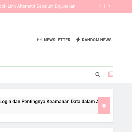
ek Link Alternatif Sebelum Digunakan
eamanan Data dalam Aktivitas Digital
roid dan iOS dengan Akses Lebih Aman
NEWSLETTER
RANDOM NEWS
ilan Responsif di Berbagai Perangkat
ek Link Alternatif Sebelum Digunakan
ial.
eamanan Data dalam Aktivitas Digital
roid dan iOS dengan Akses Lebih Aman
ntingnya Keamanan Data dalam Aktivitas Digital
Pandu
2 Month