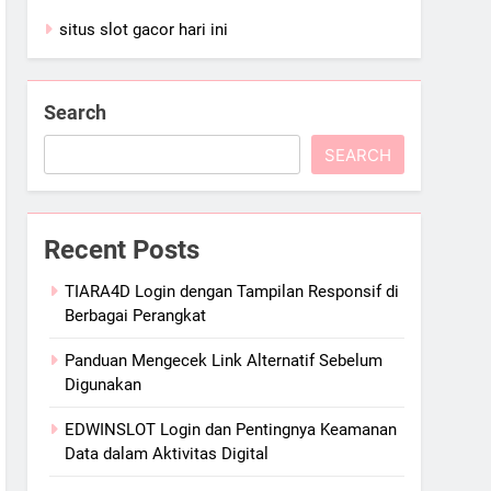
situs slot gacor hari ini
Search
SEARCH
Recent Posts
TIARA4D Login dengan Tampilan Responsif di
Berbagai Perangkat
Panduan Mengecek Link Alternatif Sebelum
Digunakan
EDWINSLOT Login dan Pentingnya Keamanan
Data dalam Aktivitas Digital