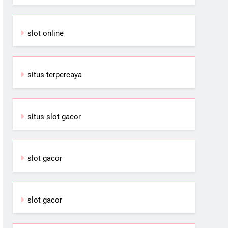
slot online
situs terpercaya
situs slot gacor
slot gacor
slot gacor