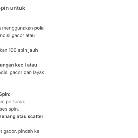
pin untuk
lah menggunakan
pola
ndisi gacor atau
ikan
100 spin jauh
angan kecil atau
ndisi gacor dan layak
Spin:
in pertama.
es spin.
enang atau scatter
,
ot gacor, pindah ke