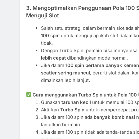
3. Mengoptimalkan Penggunaan Pola 100 S
Menguji Slot
Salah satu strategi dalam bermain slot ada
100 spin
untuk menguji apakah slot dalam ko
tidak.
Dengan Turbo Spin, pemain bisa menyelesa
lebih cepat
dibandingkan mode normal.
Jika dalam
100 spin pertama banyak kemen
scatter sering muncul
, berarti slot dalam ko
dimainkan lebih lanjut.
Cara menggunakan Turbo Spin untuk Pola 100 
Gunakan
taruhan kecil
untuk memulai 100 sp
Aktifkan
Turbo Spin
untuk mempercepat pros
Jika dalam 100 spin ada
banyak kombinasi m
lanjutkan bermain.
Jika dalam 100 spin tidak ada tanda-tanda sl