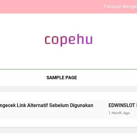
Panduan Mengec
EDWINSLOT Login dan Pentingnya K
Panduan Login Edwinslot di And
TIARA4D Login dengan Tamp
pehu
Panduan Mengec
nyediakan Sumber Daya Pendidikan Untuk Pengembangan Sos
EDWINSLOT Login dan Pentingnya K
SAMPLE PAGE
Panduan Login Edwinslot di And
Alternatif Sebelum Digunakan
EDWINSLOT Login dan Pe
1 Month Ago