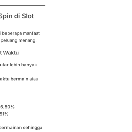
in di Slot
i beberapa manfaat
 peluang menang.
t Waktu
tar lebih banyak
aktu bermain
atau
 96,50%
,51%
permainan sehingga