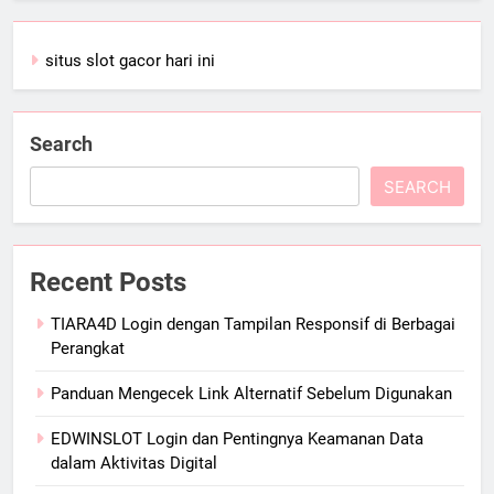
situs slot gacor hari ini
Search
SEARCH
Recent Posts
TIARA4D Login dengan Tampilan Responsif di Berbagai
Perangkat
Panduan Mengecek Link Alternatif Sebelum Digunakan
EDWINSLOT Login dan Pentingnya Keamanan Data
dalam Aktivitas Digital