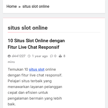
Home
situs slot online
situs slot online
10 Situs Slot Online dengan
Fitur Live Chat Responsif
d441227
1 year ago
0
8
mins
Temukan 10
situs slot
online
dengan fitur live chat responsif.
Pelajari situs terbaik yang
menawarkan layanan pelanggan
cepat dan efisien untuk
pengalaman bermain yang lebih
baik.