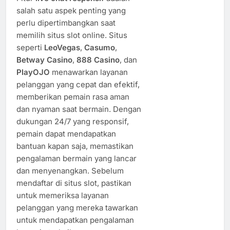
salah satu aspek penting yang
perlu dipertimbangkan saat
memilih situs slot online. Situs
seperti
LeoVegas
,
Casumo
,
Betway Casino
,
888 Casino
, dan
PlayOJO
menawarkan layanan
pelanggan yang cepat dan efektif,
memberikan pemain rasa aman
dan nyaman saat bermain. Dengan
dukungan 24/7 yang responsif,
pemain dapat mendapatkan
bantuan kapan saja, memastikan
pengalaman bermain yang lancar
dan menyenangkan. Sebelum
mendaftar di situs slot, pastikan
untuk memeriksa layanan
pelanggan yang mereka tawarkan
untuk mendapatkan pengalaman