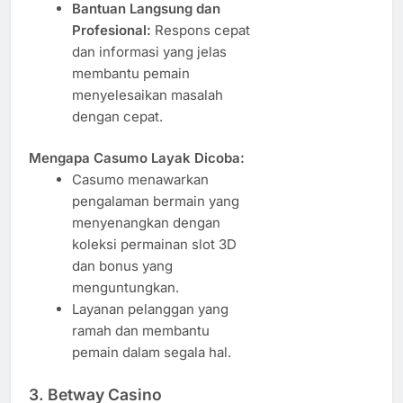
Bantuan Langsung dan
Profesional:
Respons cepat
dan informasi yang jelas
membantu pemain
menyelesaikan masalah
dengan cepat.
Mengapa Casumo Layak Dicoba:
Casumo menawarkan
pengalaman bermain yang
menyenangkan dengan
koleksi permainan slot 3D
dan bonus yang
menguntungkan.
Layanan pelanggan yang
ramah dan membantu
pemain dalam segala hal.
3.
Betway Casino