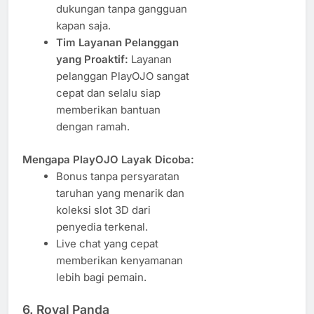
dukungan tanpa gangguan
kapan saja.
Tim Layanan Pelanggan
yang Proaktif:
Layanan
pelanggan PlayOJO sangat
cepat dan selalu siap
memberikan bantuan
dengan ramah.
Mengapa PlayOJO Layak Dicoba:
Bonus tanpa persyaratan
taruhan yang menarik dan
koleksi slot 3D dari
penyedia terkenal.
Live chat yang cepat
memberikan kenyamanan
lebih bagi pemain.
6.
Royal Panda