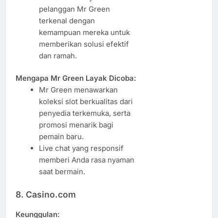
pelanggan Mr Green
terkenal dengan
kemampuan mereka untuk
memberikan solusi efektif
dan ramah.
Mengapa Mr Green Layak Dicoba:
Mr Green menawarkan
koleksi slot berkualitas dari
penyedia terkemuka, serta
promosi menarik bagi
pemain baru.
Live chat yang responsif
memberi Anda rasa nyaman
saat bermain.
8.
Casino.com
Keunggulan: