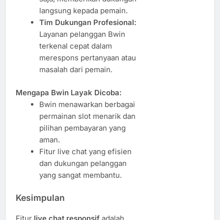
langsung kepada pemain.
Tim Dukungan Profesional:
Layanan pelanggan Bwin
terkenal cepat dalam
merespons pertanyaan atau
masalah dari pemain.
Mengapa Bwin Layak Dicoba:
Bwin menawarkan berbagai
permainan slot menarik dan
pilihan pembayaran yang
aman.
Fitur live chat yang efisien
dan dukungan pelanggan
yang sangat membantu.
Kesimpulan
Fitur
live chat responsif
adalah