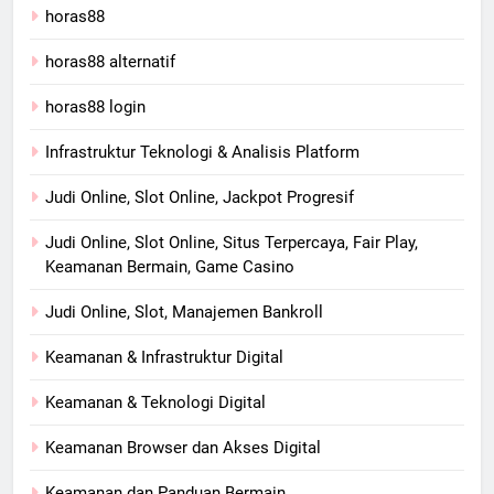
horas88
horas88 alternatif
horas88 login
Infrastruktur Teknologi & Analisis Platform
Judi Online, Slot Online, Jackpot Progresif
Judi Online, Slot Online, Situs Terpercaya, Fair Play,
Keamanan Bermain, Game Casino
Judi Online, Slot, Manajemen Bankroll
Keamanan & Infrastruktur Digital
Keamanan & Teknologi Digital
Keamanan Browser dan Akses Digital
Keamanan dan Panduan Bermain