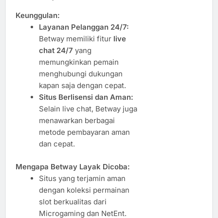
Keunggulan:
Layanan Pelanggan 24/7:
Betway memiliki fitur
live
chat 24/7
yang
memungkinkan pemain
menghubungi dukungan
kapan saja dengan cepat.
Situs Berlisensi dan Aman:
Selain live chat, Betway juga
menawarkan berbagai
metode pembayaran aman
dan cepat.
Mengapa Betway Layak Dicoba:
Situs yang terjamin aman
dengan koleksi permainan
slot berkualitas dari
Microgaming dan NetEnt.