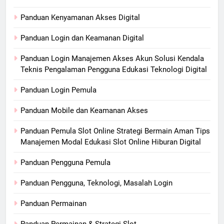
Panduan Kenyamanan Akses Digital
Panduan Login dan Keamanan Digital
Panduan Login Manajemen Akses Akun Solusi Kendala
Teknis Pengalaman Pengguna Edukasi Teknologi Digital
Panduan Login Pemula
Panduan Mobile dan Keamanan Akses
Panduan Pemula Slot Online Strategi Bermain Aman Tips
Manajemen Modal Edukasi Slot Online Hiburan Digital
Panduan Pengguna Pemula
Panduan Pengguna, Teknologi, Masalah Login
Panduan Permainan