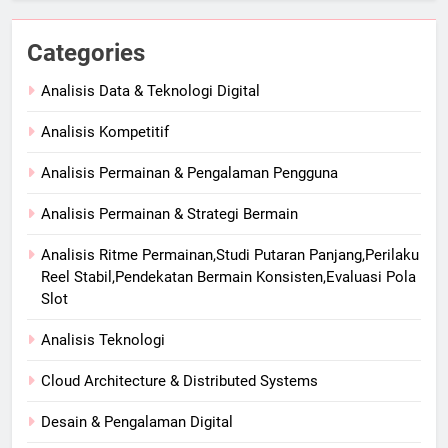
Categories
Analisis Data & Teknologi Digital
Analisis Kompetitif
Analisis Permainan & Pengalaman Pengguna
Analisis Permainan & Strategi Bermain
Analisis Ritme Permainan,Studi Putaran Panjang,Perilaku
Reel Stabil,Pendekatan Bermain Konsisten,Evaluasi Pola
Slot
Analisis Teknologi
Cloud Architecture & Distributed Systems
Desain & Pengalaman Digital