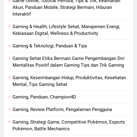
Game Online, Tutorial Pemula, Tips & Trik, Keamanan
Akun, Panduan Mobile, Strategi Bermain, Hiburan
Interaktif
Gaming & Health, Lifestyle Sehat, Manajemen Energi,
Kebiasaan Digital, Wellness & Productivity
Gaming & Teknologi, Panduan & Tips
Gaming Sehat Etika Bermain Game Pengembangan Diri
Mentalitas Positif dalam Gaming Tips dan Trik Gaming
Gaming, Keseimbangan Hidup, Produktivitas, Kesehatan
Mental, Tips Gaming Sehat
Gaming, Panduan, Champion4D
Gaming, Review Platform, Pengalaman Pengguna
Gaming, Strategi Game, Competitive Pokémon, Esports
Pokémon, Battle Mechanics