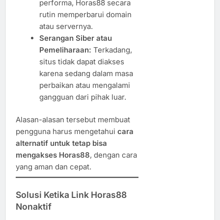
performa, Horas88 secara
rutin memperbarui domain
atau servernya.
Serangan Siber atau
Pemeliharaan:
Terkadang,
situs tidak dapat diakses
karena sedang dalam masa
perbaikan atau mengalami
gangguan dari pihak luar.
Alasan-alasan tersebut membuat
pengguna harus mengetahui
cara
alternatif untuk tetap bisa
mengakses Horas88
, dengan cara
yang aman dan cepat.
Solusi Ketika Link Horas88
Nonaktif