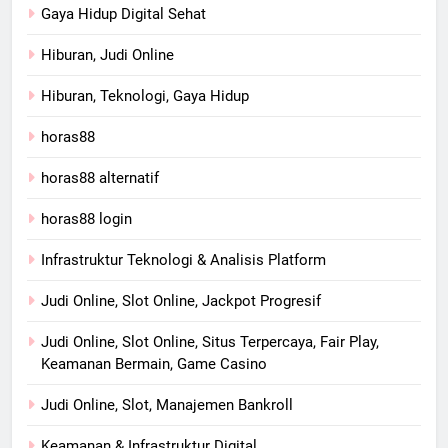
Gaya Hidup Digital Sehat
Hiburan, Judi Online
Hiburan, Teknologi, Gaya Hidup
horas88
horas88 alternatif
horas88 login
Infrastruktur Teknologi & Analisis Platform
Judi Online, Slot Online, Jackpot Progresif
Judi Online, Slot Online, Situs Terpercaya, Fair Play,
Keamanan Bermain, Game Casino
Judi Online, Slot, Manajemen Bankroll
Keamanan & Infrastruktur Digital