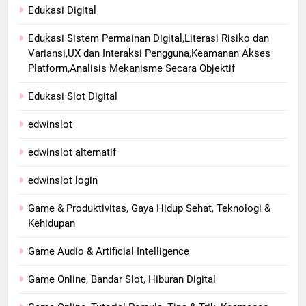
Edukasi Digital
Edukasi Sistem Permainan Digital,Literasi Risiko dan
Variansi,UX dan Interaksi Pengguna,Keamanan Akses
Platform,Analisis Mekanisme Secara Objektif
Edukasi Slot Digital
edwinslot
edwinslot alternatif
edwinslot login
Game & Produktivitas, Gaya Hidup Sehat, Teknologi &
Kehidupan
Game Audio & Artificial Intelligence
Game Online, Bandar Slot, Hiburan Digital