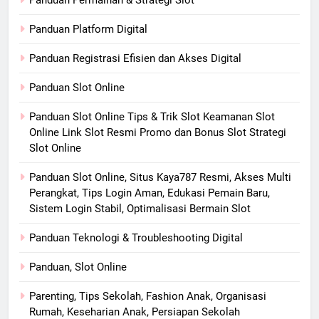
Panduan Permainan & Strategi Slot
Panduan Platform Digital
Panduan Registrasi Efisien dan Akses Digital
Panduan Slot Online
Panduan Slot Online Tips & Trik Slot Keamanan Slot
Online Link Slot Resmi Promo dan Bonus Slot Strategi
Slot Online
Panduan Slot Online, Situs Kaya787 Resmi, Akses Multi
Perangkat, Tips Login Aman, Edukasi Pemain Baru,
Sistem Login Stabil, Optimalisasi Bermain Slot
Panduan Teknologi & Troubleshooting Digital
Panduan, Slot Online
Parenting, Tips Sekolah, Fashion Anak, Organisasi
Rumah, Keseharian Anak, Persiapan Sekolah