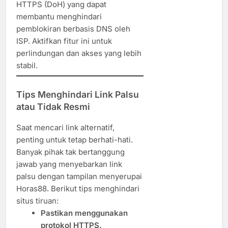
HTTPS (DoH) yang dapat
membantu menghindari
pemblokiran berbasis DNS oleh
ISP. Aktifkan fitur ini untuk
perlindungan dan akses yang lebih
stabil.
Tips Menghindari Link Palsu
atau Tidak Resmi
Saat mencari link alternatif,
penting untuk tetap berhati-hati.
Banyak pihak tak bertanggung
jawab yang menyebarkan link
palsu dengan tampilan menyerupai
Horas88. Berikut tips menghindari
situs tiruan:
Pastikan menggunakan
protokol HTTPS.